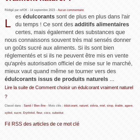
Rédigé par refOK -
14 septembre 2023
-
Aucun commentaire
es
édulcorants
sont de plus en plus dans l'air
L
du temps ! Ce sont des
additifs alimentaires
certes, mais également des substances que
nous connaissons souvent très mal sensés donner
un goûts sucré aux aliments. Si ils sont bien
réglementés et si ils ne peuvent être mis en vente
qu'après autorisation officiel de mise sur le marché,
mieux vaut quand même se tourner vers des
édulcorants issus de produits naturels
...
Lire la suite de Comment choisir un édulcorant vraiment naturel
?
Classé dans :
Santé / Bien être
- Mots clés :
édulcorant
,
naturel
,
stévia
,
miel
,
sirop
,
érable
,
agave
,
xylitol
,
sucre
,
Erythritol
,
fleur
,
coco
,
substitut
Fil RSS des articles de ce mot clé