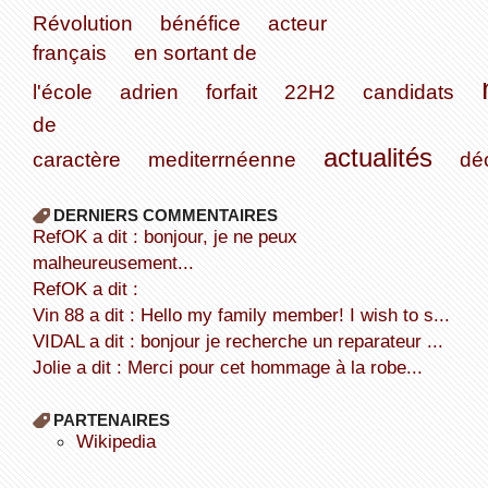
Révolution
bénéfice
acteur
français
en sortant de
l'école
adrien
forfait
22H2
candidats
de
actualités
caractère
mediterrnéenne
dé
DERNIERS COMMENTAIRES
refOK a dit : bonjour, je ne peux
malheureusement...
refOK a dit :
Vin 88 a dit : Hello my family member! I wish to s...
VIDAL a dit : bonjour je recherche un reparateur ...
Jolie a dit : Merci pour cet hommage à la robe...
PARTENAIRES
wikipedia