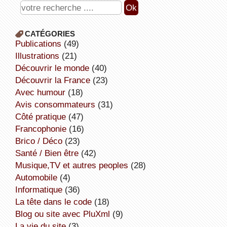
CATÉGORIES
publications
(49)
illustrations
(21)
découvrir le monde
(40)
découvrir la France
(23)
avec humour
(18)
avis consommateurs
(31)
côté pratique
(47)
Francophonie
(16)
Brico / Déco
(23)
Santé / Bien être
(42)
Musique,TV et autres peoples
(28)
Automobile
(4)
informatique
(36)
la tête dans le code
(18)
Blog ou site avec PluXml
(9)
la vie du site
(3)