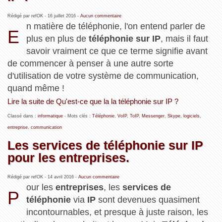
Rédigé par refOK -
16 juillet 2016
-
Aucun commentaire
n matière de téléphonie, l'on entend parler de
E
plus en plus de
téléphonie sur IP
, mais il faut
savoir vraiment ce que ce terme signifie avant
de commencer à penser à une autre sorte
d'utilisation de votre système de communication,
quand même !
Lire la suite de Qu'est-ce que la la téléphonie sur IP ?
Classé dans :
informatique
- Mots clés :
Téléphonie
,
VoIP
,
ToIP
,
Messenger
,
Skype
,
logiciels
,
entreprise
,
communication
Les services de téléphonie sur IP
pour les entreprises.
Rédigé par refOK -
14 avril 2016
-
Aucun commentaire
our les
entreprises
, les
services de
P
téléphonie
via
IP
sont devenues quasiment
incontournables, et presque à juste raison, les