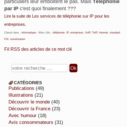
particuliers leur emboitent le pas. Mais
Téléphonie
par IP
c'est quoi finalement ???
Lire la suite de Les services de téléphonie sur IP pour les
entreprises.
Classé dans :
informatique
- Mots clés :
téléphonie
,
IP
,
entreprises
,
VoIP
,
ToIP
,
Internet
,
standard
,
FAI
,
numérisation
Fil RSS des articles de ce mot clé
CATÉGORIES
publications
(49)
illustrations
(21)
découvrir le monde
(40)
découvrir la France
(23)
avec humour
(18)
avis consommateurs
(31)