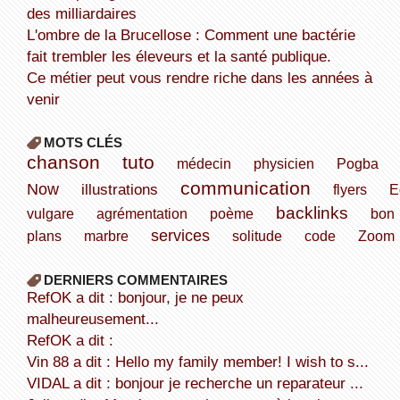
des milliardaires
L'ombre de la Brucellose : Comment une bactérie
fait trembler les éleveurs et la santé publique.
Ce métier peut vous rendre riche dans les années à
venir
MOTS CLÉS
chanson
tuto
médecin
physicien
Pogba
communication
Now
illustrations
flyers
E
backlinks
vulgare
agrémentation
poème
bon
services
plans
marbre
solitude
code
Zoom
DERNIERS COMMENTAIRES
refOK a dit : bonjour, je ne peux
malheureusement...
refOK a dit :
Vin 88 a dit : Hello my family member! I wish to s...
VIDAL a dit : bonjour je recherche un reparateur ...