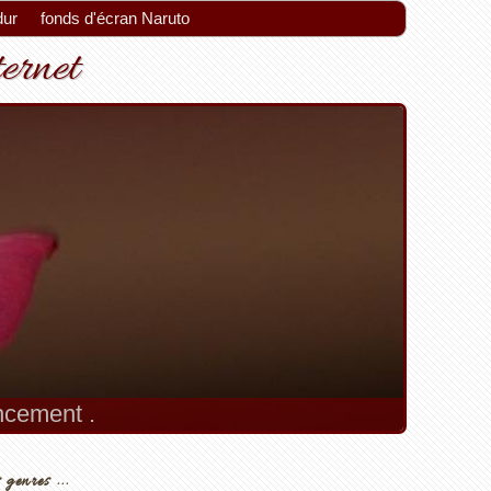
dur
fonds d'écran Naruto
ternet
encement .
 genres ...