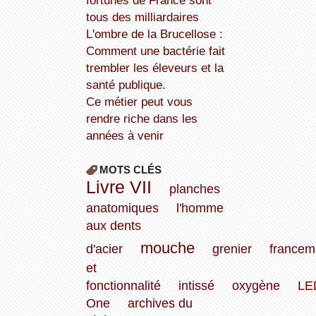
fortunes de France sont
tous des milliardaires
L'ombre de la Brucellose :
Comment une bactérie fait
trembler les éleveurs et la
santé publique.
Ce métier peut vous
rendre riche dans les
années à venir
MOTS CLÉS
Livre VII
planches
anatomiques
l'homme
aux dents
mouche
d'acier
grenier
francema
et
fonctionnalité
intissé
oxygène
LE
One
archives du