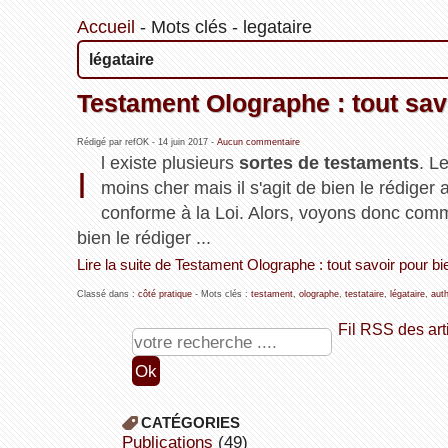
Accueil
-
Mots clés
-
legataire
légataire
Testament Olographe : tout savo
Rédigé par refOK -
14 juin 2017
-
Aucun commentaire
l existe plusieurs
sortes de testaments
. L
I
moins cher mais il s'agit de bien le rédiger a
conforme à la Loi. Alors, voyons donc comm
bien le rédiger ...
Lire la suite de Testament Olographe : tout savoir pour bie
Classé dans :
côté pratique
- Mots clés :
testament
,
olographe
,
testataire
,
légataire
,
aut
Fil RSS des art
CATÉGORIES
publications
(49)