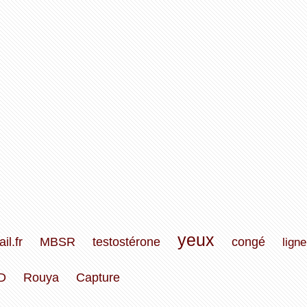
yeux
il.fr
MBSR
testostérone
congé
ligne
D
Rouya
Capture