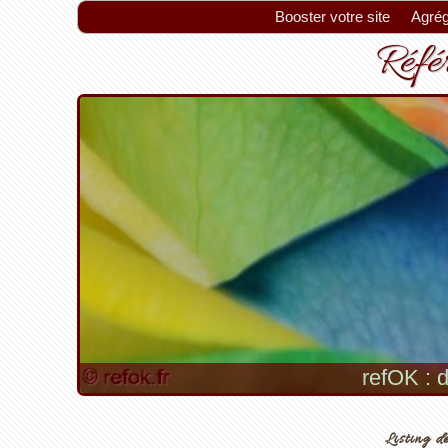
Booster votre site
Agrég
Référ
refOK : d
Listing de