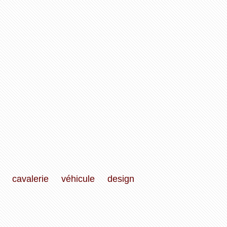
cavalerie
véhicule
design