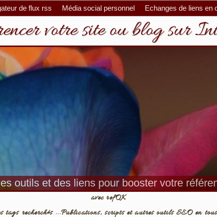
ateur de flux rss
Média social personnel
Echanges de liens en 
encer votre site ou blog sur In
es outils et des liens pour booster votre référ
avec refOK
s tags recherchés ...Publications, scripts et autres outils SEO en tous