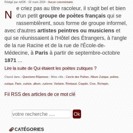
Rédigé par refOK -
02 mars 2024
-
Aucun commentaire
e criez pas au titre racoleur, il s'agit bel et bien
N
d'un petit
groupe de poètes français
qui se
rassemblèrent, sous forme de groupe informel,
avec d'autres
artistes peintres ou musiciens
et
qui se réunissaient à l'Hôtel des Étrangers, à l'angle
de la rue Racine et de la rue de l'École-de-
Médecine, à
Paris
à partir de septembre-octobre
1871
...
Lire la suite de Qui étaient les poètes zutiques ?
Classé dans :
Questions-Réponses
- Mots clés :
Cercle des Poètes
,
Album Zutique
,
poètes
,
zutique
,
Paris
,
zutiste
,
album
,
zutisme
,
Verlaine
,
Rimbaud
,
Coppée
,
Cros
,
Richepin
,
Fil RSS des articles de ce mot clé
CATÉGORIES