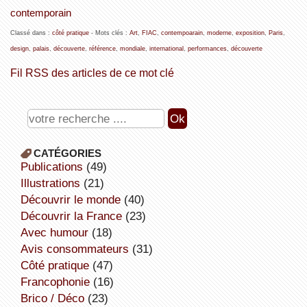
contemporain
Classé dans :
côté pratique
- Mots clés :
Art
,
FIAC
,
contempoarain
,
moderne
,
exposition
,
Paris
,
design
,
palais
,
découverte
,
référence
,
mondiale
,
international
,
performances
,
découverte
Fil RSS des articles de ce mot clé
CATÉGORIES
publications
(49)
illustrations
(21)
découvrir le monde
(40)
découvrir la France
(23)
avec humour
(18)
avis consommateurs
(31)
côté pratique
(47)
Francophonie
(16)
Brico / Déco
(23)