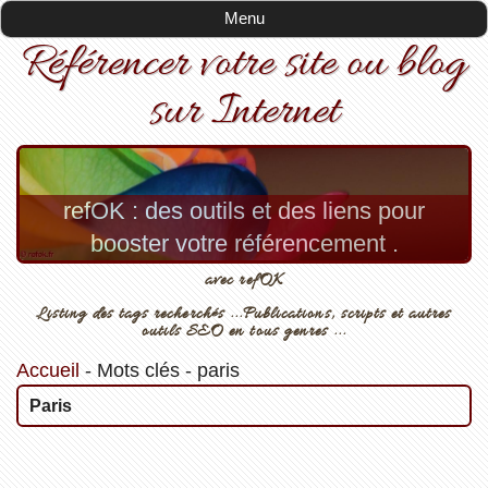
Menu
Référencer votre site ou blog
sur Internet
refOK : des outils et des liens pour
booster votre référencement .
avec refOK
Listing des tags recherchés ...Publications, scripts et autres
outils SEO en tous genres ...
Accueil
-
Mots clés
-
paris
Paris