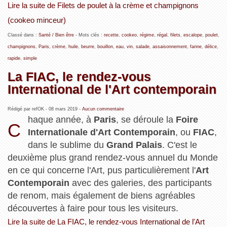
Lire la suite de Filets de poulet à la crème et champignons
(cookeo minceur)
Classé dans :
Santé / Bien être
- Mots clés :
recette
,
cookeo
,
régime
,
régal
,
filets
,
escalope
,
poulet
,
champignons
,
Paris
,
crème
,
huile
,
beurre
,
bouillon
,
eau
,
vin
,
salade
,
assaisonnement
,
farine
,
délice
,
rapide
,
simple
La FIAC, le rendez-vous
International de l'Art contemporain
Rédigé par refOK -
08 mars 2019
-
Aucun commentaire
haque année, à
Paris
, se déroule la
Foire
C
Internationale d'Art Contemporain
, ou
FIAC
,
dans le sublime du
Grand Palais
. C'est le
deuxième plus grand rendez-vous annuel du Monde
en ce qui concerne l'Art, pus particulièrement l'
Art
Contemporain
avec des galeries, des participants
de renom, mais également de biens agréables
découvertes à faire pour tous les visiteurs.
Lire la suite de La FIAC, le rendez-vous International de l'Art