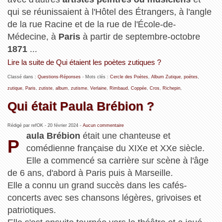
qui se réunissaient à l'Hôtel des Étrangers, à l'angle
de la rue Racine et de la rue de l'École-de-
Médecine, à
Paris
à partir de septembre-octobre
1871
...
Lire la suite de Qui étaient les poètes zutiques ?
Classé dans :
Questions-Réponses
- Mots clés :
Cercle des Poètes
,
Album Zutique
,
poètes
,
zutique
,
Paris
,
zutiste
,
album
,
zutisme
,
Verlaine
,
Rimbaud
,
Coppée
,
Cros
,
Richepin
,
Qui était Paula Brébion ?
Rédigé par refOK -
20 février 2024
-
Aucun commentaire
aula Brébion
était une chanteuse et
P
comédienne française du XIXe et XXe siècle.
Elle a commencé sa carrière sur scène à l'âge
de 6 ans, d'abord à Paris puis à Marseille.
Elle a connu un grand succès dans les cafés-
concerts avec ses chansons légères, grivoises et
patriotiques.