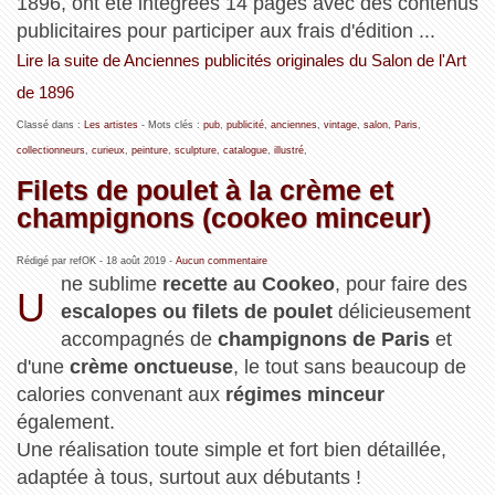
1896, ont été intégrées 14 pages avec des contenus
publicitaires pour participer aux frais d'édition ...
Lire la suite de Anciennes publicités originales du Salon de l'Art
de 1896
Classé dans :
Les artistes
- Mots clés :
pub
,
publicité
,
anciennes
,
vintage
,
salon
,
Paris
,
collectionneurs
,
curieux
,
peinture
,
sculpture
,
catalogue
,
illustré
,
Filets de poulet à la crème et
champignons (cookeo minceur)
Rédigé par refOK -
18 août 2019
-
Aucun commentaire
ne sublime
recette au Cookeo
, pour faire des
U
escalopes ou filets de poulet
délicieusement
accompagnés de
champignons de Paris
et
d'une
crème onctueuse
, le tout sans beaucoup de
calories convenant aux
régimes minceur
également.
Une réalisation toute simple et fort bien détaillée,
adaptée à tous, surtout aux débutants !