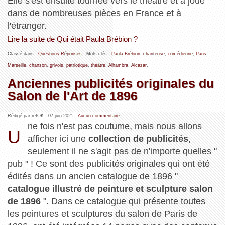
Elle s'est ensuite tournée vers le théâtre et a joué
dans de nombreuses pièces en France et à
l'étranger.
Lire la suite de Qui était Paula Brébion ?
Classé dans :
Questions-Réponses
- Mots clés :
Paula Brébion
,
chanteuse
,
comédienne
,
Paris
,
Marseille
,
chanson
,
grivois
,
patriotique
,
théâtre
,
Alhambra
,
Alcazar
,
Anciennes publicités originales du
Salon de l'Art de 1896
Rédigé par refOK -
07 juin 2021
-
Aucun commentaire
ne fois n'est pas coutume, mais nous allons
U
afficher ici une
collection de publicités
,
seulement il ne s'agit pas de n'importe quelles "
pub " ! Ce sont des publicités originales qui ont été
édités dans un ancien catalogue de 1896 "
catalogue illustré de peinture et sculpture salon
de 1896
". Dans ce catalogue qui présente toutes
les peintures et sculptures du salon de Paris de