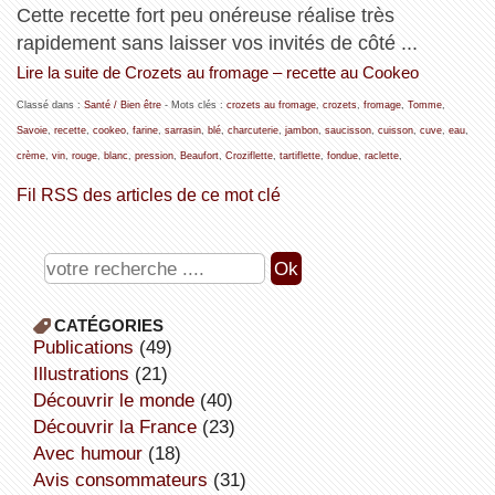
Cette recette fort peu onéreuse réalise très
rapidement sans laisser vos invités de côté ...
Lire la suite de Crozets au fromage – recette au Cookeo
Classé dans :
Santé / Bien être
- Mots clés :
crozets au fromage
,
crozets
,
fromage
,
Tomme
,
Savoie
,
recette
,
cookeo
,
farine
,
sarrasin
,
blé
,
charcuterie
,
jambon
,
saucisson
,
cuisson
,
cuve
,
eau
,
crème
,
vin
,
rouge
,
blanc
,
pression
,
Beaufort
,
Croziflette
,
tartiflette
,
fondue
,
raclette
,
Fil RSS des articles de ce mot clé
CATÉGORIES
publications
(49)
illustrations
(21)
découvrir le monde
(40)
découvrir la France
(23)
avec humour
(18)
avis consommateurs
(31)