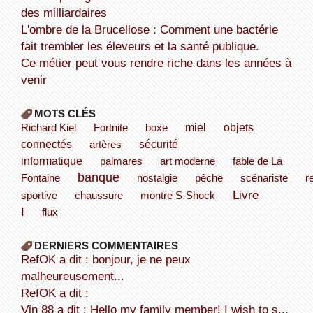
des milliardaires
L'ombre de la Brucellose : Comment une bactérie
fait trembler les éleveurs et la santé publique.
Ce métier peut vous rendre riche dans les années à
venir
MOTS CLÉS
miel
objets
Richard Kiel
Fortnite
boxe
connectés
sécurité
artères
informatique
palmares
art moderne
fable de La
banque
Fontaine
nostalgie
pêche
scénariste
r
Livre
sportive
chaussure
montre S-Shock
I
flux
DERNIERS COMMENTAIRES
refOK a dit : bonjour, je ne peux
malheureusement...
refOK a dit :
Vin 88 a dit : Hello my family member! I wish to s...