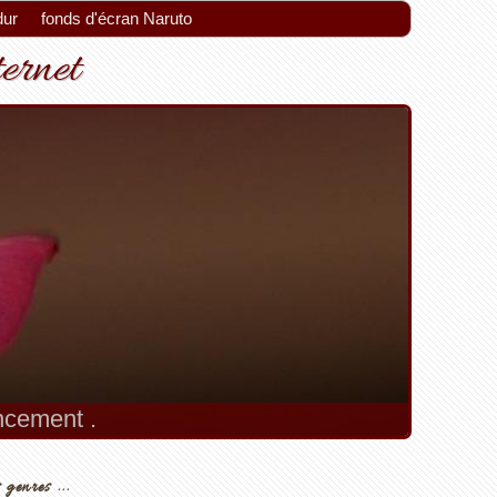
dur
fonds d'écran Naruto
ternet
encement .
 genres ...