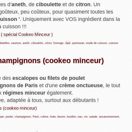
es d’
aneth
, de
ciboulette
et de
citron
. Un
rt goûteux, peu coûteux, pour quasiment toutes les
uisson '
. Uniquement avec VOS ingrédient dans la
 cuisson !!!
on ( spécial Cookeo Minceur )
liatelles
,
saumon
,
aneth
,
ciboulette
,
citron
,
fromage
,
râpé
,
parmesan
,
mode de cuisson
,
cuisson
 champignons (cookeo minceur)
re des
escalopes ou filets de poulet
gnons de Paris
et d'une
crème onctueuse
, le tout
ux
régimes minceur
également.
lée, adaptée à tous, surtout aux débutants !
ons (cookeo minceur)
ope
,
poulet
,
champignons
,
Paris
,
crème
,
huile
,
beurre
,
bouillon
,
eau
,
vin
,
salade
,
assaisonnement
,