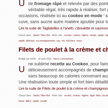
U
de
fromage râpé
et relevée par des point
véritable régal, très rapide à réaliser, fo
occasions, réalisée ici au
cookeo en mode ' c
cuve, sans aucne autre matière ajoutée pour la
Lire la suite de Tagliatelles à l'aneth, ciboulette et saum
Classé dans :
Santé / Bien être
- Mots clés :
recette
,
cookeo
,
régime
,
simple
,
rapide
,
tag
rapide
,
délicieux
,
accompagnements
,
eau
,
vin
,
fraîcheur
,
menu
Filets de poulet à la crème et
Rédigé par refOK -
18 août 2019
-
Aucun commentaire
ne sublime
recette au Cookeo
, pour fai
U
délicieusement accompagnés de
champi
sans beaucoup de calories convenant a
Une réalisation toute simple et fort bien détail
Lire la suite de Filets de poulet à la crème et champign
Classé dans :
Santé / Bien être
- Mots clés :
recette
,
cookeo
,
régime
,
régal
,
filets
,
escal
farine
,
délice
,
rapide
,
simple