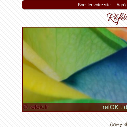
Booster votre site
Agrég
Référ
refOK : d
Listing de