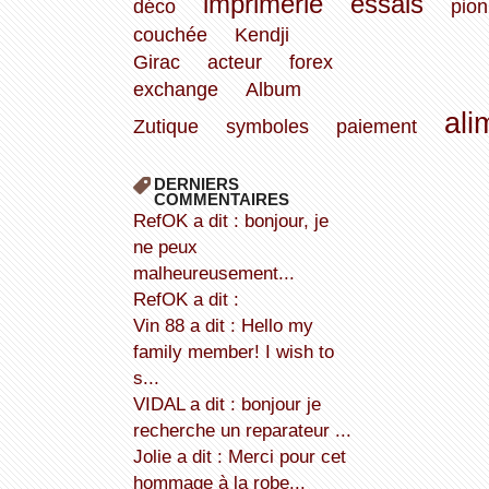
imprimerie
essais
déco
pion
couchée
Kendji
Girac
acteur
forex
exchange
Album
ali
Zutique
symboles
paiement
DERNIERS
COMMENTAIRES
refOK a dit : bonjour, je
ne peux
malheureusement...
refOK a dit :
Vin 88 a dit : Hello my
family member! I wish to
s...
VIDAL a dit : bonjour je
recherche un reparateur ...
Jolie a dit : Merci pour cet
hommage à la robe...