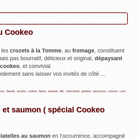
au Cookeo
, les
crozets à la Tomme
, au
fromage
, constituent
ais pas bourratif, délicieux et original,
dépaysant
cookeo
, et convivial.
idement sans laisser vos invités de côté ...
mme
,
Savoie
,
recette
,
cookeo
,
farine
,
sarrasin
,
blé
,
charcuterie
,
jambon
,
saucisson
,
cuisson
,
cuve
,
tte et saumon ( spécial Cookeo
liatelles au saumon
en l’occurrence, accompagné