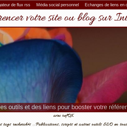
ateur de flux rss
Média social personnel
Echanges de liens en 
encer votre site ou blog sur In
es outils et des liens pour booster votre référ
avec refOK
s tags recherchés ...Publications, scripts et autres outils SEO en tous