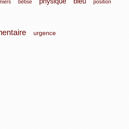
physique
bleu
niers
bêtise
position
mentaire
urgence