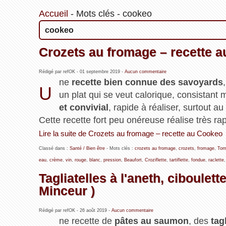
Accueil
-
Mots clés
-
cookeo
cookeo
Crozets au fromage – recette 
Rédigé par refOK -
01 septembre 2019
-
Aucun commentaire
ne
recette bien connue des savoyards
U
un plat qui se veut calorique, consistant m
et convivial
, rapide à réaliser, surtout au
Cette recette fort peu onéreuse réalise très rap
Lire la suite de Crozets au fromage – recette au Cookeo
Classé dans :
Santé / Bien être
- Mots clés :
crozets au fromage
,
crozets
,
fromage
,
To
eau
,
crème
,
vin
,
rouge
,
blanc
,
pression
,
Beaufort
,
Croziflette
,
tartiflette
,
fondue
,
raclette
,
Tagliatelles à l'aneth, ciboule
Minceur )
Rédigé par refOK -
26 août 2019
-
Aucun commentaire
ne recette de
pâtes au saumon
, des
tag