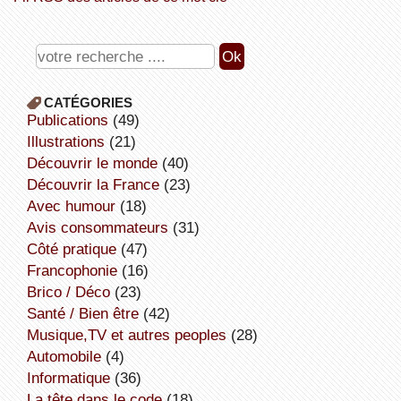
CATÉGORIES
publications
(49)
illustrations
(21)
découvrir le monde
(40)
découvrir la France
(23)
avec humour
(18)
avis consommateurs
(31)
côté pratique
(47)
Francophonie
(16)
Brico / Déco
(23)
Santé / Bien être
(42)
Musique,TV et autres peoples
(28)
Automobile
(4)
informatique
(36)
la tête dans le code
(18)