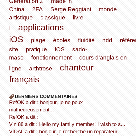
Génération Z
made in
China
2FA
Serge Reggiani
monde
artistique
classique
livre
applications
I
iOS
plage
écoles
fluidité
ndd
référe
site
pratique
IOS
sado-
maso
fonctionnement
cours d'anglais en
chanteur
ligne
arthtrose
français
DERNIERS COMMENTAIRES
refOK a dit : bonjour, je ne peux
malheureusement...
refOK a dit :
Vin 88 a dit : Hello my family member! I wish to s...
VIDAL a dit : bonjour je recherche un reparateur ...