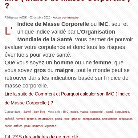
?
Rédigé par refOK -
02 octobre 2020
-
Aucun commentaire
Indice de Masse Corporelle
ou
IMC
, seul et
L'
unique indice validé par L'
Organisation
Mondiale de la Santé
, vous permet de pouvoir
évaluer votre corpulence et donc tous les risques
éventuels pour votre santé.
Que vous soyez un
homme
ou une
femme
, que
vous soyez
gros
ou
maigre
, tout le monde peut se
retrouver dans les indications basée sur l'indice de
masse corporelle.
Lire la suite de Comment et Pourquoi calculer son IMC ( Indice
de Masse Corporelle ) ?
Classé dans :
Santé / Bien être
- Mots clés :
IMC
,
indice
,
masse
,
corporelle
,
,
santé
,
corpulence
,
obésité
,
homme
,
femme
,
insuffisance
,
poids
,
taille
,
graisse
,
complications
,
articulations
,
respiration
,
coeur
,
artères
,
peau
,
sommeil
,
vigilance
,
Fil RSS des articles de ce mot clé