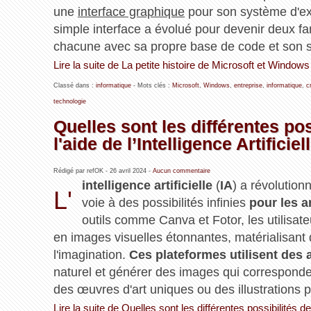
une
interface graphique
pour son système d'ex
simple interface a évolué pour devenir deux fam
chacune avec sa propre base de code et son s
Lire la suite de La petite histoire de Microsoft et Window
Classé dans :
informatique
- Mots clés :
Microsoft
,
Windows
,
entreprise
,
informatique
,
c
technologie
Quelles sont les différentes pos
l'aide de l’Intelligence Artificiel
Rédigé par refOK -
26 avril 2024
-
Aucun commentaire
intelligence artificielle
(
IA
) a révolution
L'
voie à des possibilités infinies
pour les a
outils comme Canva et Fotor, les utilisat
en images visuelles étonnantes, matérialisant 
l'imagination.
Ces plateformes utilisent des
naturel et générer des images qui corresponden
des œuvres d'art uniques ou des illustrations p
Lire la suite de Quelles sont les différentes possibilités de 