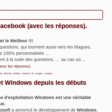
Facebook (avec les réponses).
t le Meilleur !!!
questions, qui tournent aussi vers les blagues,
ée 100% personnalisée …
rent à la suite des questions, … au cas où ...
(avec les réponses).
ok
,
détente
,
médias
,
Internet
,
IA
,
images
,
création
 et Windows depuis les débuts
me d'exploitation Windows est une véritable
ue.
osoft
a annoncé le développement de
Windows
,