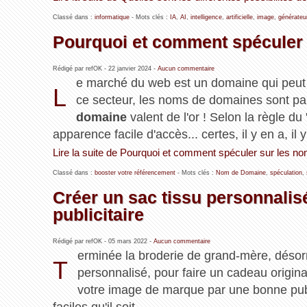
Classé dans :
informatique
- Mots clés :
IA
,
AI
,
intelligence
,
artificielle
,
image
,
générateu
Pourquoi et comment spéculer
Rédigé par refOK -
22 janvier 2024
-
Aucun commentaire
e marché du web est un domaine qui peut êt
L
ce secteur, les noms de domaines sont par
domaine
valent de l'or ! Selon la règle du
apparence facile d'accès... certes, il y en a, il y
Lire la suite de Pourquoi et comment spéculer sur les 
Classé dans :
booster votre référencement
- Mots clés :
Nom de Domaine
,
spéculation
,
Créer un sac tissu personnalis
publicitaire
Rédigé par refOK -
05 mars 2022
-
Aucun commentaire
erminée la broderie de grand-mère, désorma
T
personnalisé, pour faire un cadeau original
votre image de marque par une bonne publi