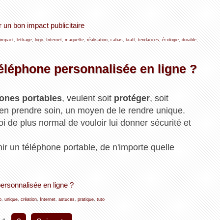
r un bon impact publicitaire
impact
,
lettrage
,
logo
,
Internet
,
maquette
,
réalisation
,
cabas
,
kraft
,
tendances
,
écologie
,
durable
,
léphone personnalisée en ligne ?
ones portables
, veulent soit
protéger
, soit
'en prendre soin, un moyen de le rendre unique.
 de plus normal de vouloir lui donner sécurité et
ir un téléphone portable, de n'importe quelle
ersonnalisée en ligne ?
o
,
unique
,
création
,
Internet
,
astuces
,
pratique
,
tuto