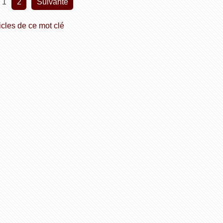
1
2
suivante
icles de ce mot clé