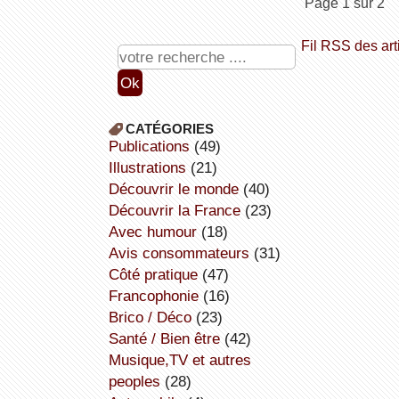
Page 1 sur 2
Fil RSS des art
CATÉGORIES
publications
(49)
illustrations
(21)
découvrir le monde
(40)
découvrir la France
(23)
avec humour
(18)
avis consommateurs
(31)
côté pratique
(47)
Francophonie
(16)
Brico / Déco
(23)
Santé / Bien être
(42)
Musique,TV et autres
peoples
(28)