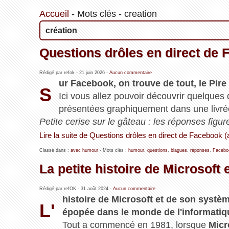
Accueil
-
Mots clés
-
creation
création
Questions drôles en direct de 
Rédigé par refok -
21 juin 2026
-
Aucun commentaire
ur Facebook, on trouve de tout, le Pire e
S
Ici vous allez pouvoir découvrir quelques 
présentées graphiquement dans une livr
Petite cerise sur le gâteau : les réponses figu
Lire la suite de Questions drôles en direct de Facebook 
Classé dans :
avec humour
- Mots clés :
humour
,
questions
,
blagues
,
réponses
,
Facebo
La petite histoire de Microsoft
Rédigé par refOK -
31 août 2024
-
Aucun commentaire
histoire de Microsoft et de son systè
L'
épopée dans le monde de l'informatiq
Tout a commencé en 1981, lorsque
Micr