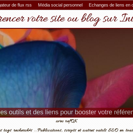
ateur de flux rss
Média social personnel
Echanges de liens en 
encer votre site ou blog sur In
es outils et des liens pour booster votre référ
avec refOK
s tags recherchés ...Publications, scripts et autres outils SEO en tous