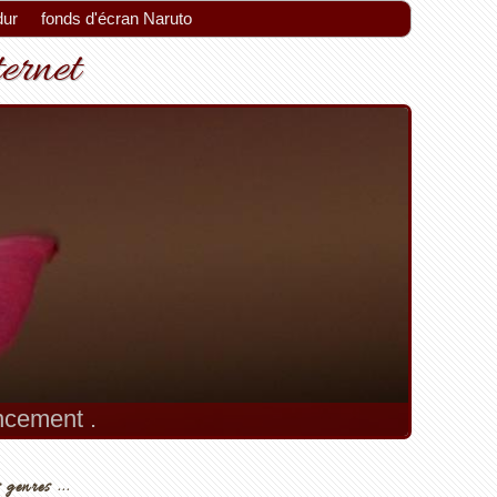
dur
fonds d'écran Naruto
ternet
encement .
 genres ...