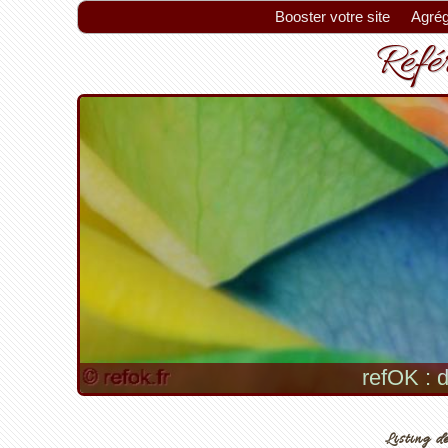
Booster votre site
Agrég
Référ
refOK : d
Listing de