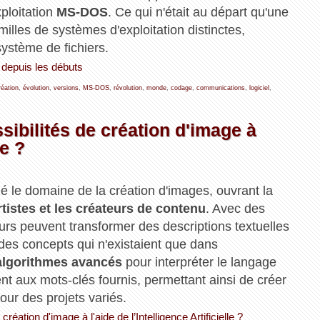
ploitation
MS-DOS
. Ce qui n'était au départ qu'une
illes de systèmes d'exploitation distinctes,
ystème de fichiers.
s depuis les débuts
réation
,
évolution
,
versions
,
MS-DOS
,
révolution
,
monde
,
codage
,
communications
,
logiciel
,
sibilités de création d'image à
le ?
né le domaine de la création d'images, ouvrant la
rtistes et les créateurs de contenu
. Avec des
eurs peuvent transformer des descriptions textuelles
des concepts qui n'existaient que dans
 algorithmes avancés
pour interpréter le langage
t aux mots-clés fournis, permettant ainsi de créer
our des projets variés.
création d'image à l'aide de l’Intelligence Artificielle ?