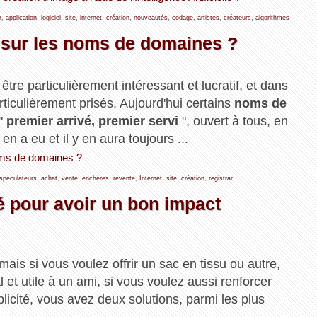
r
,
application
,
logiciel
,
site
,
internet
,
création
,
nouveautés
,
codage
,
artistes
,
créateurs
,
algorithmes
 sur les noms de domaines ?
re particulièrement intéressant et lucratif, et dans
ticulièrement prisés. Aujourd'hui certains
noms de
 "
premier arrivé, premier servi
", ouvert à tous, en
 en a eu et il y en aura toujours ...
noms de domaines ?
spéculateurs
,
achat
,
vente
,
enchères
,
revente
,
Internet
,
site
,
création
,
registrar
é pour avoir un bon impact
is si vous voulez offrir un sac en tissu ou autre,
 et utile à un ami, si vous voulez aussi renforcer
cité, vous avez deux solutions, parmi les plus