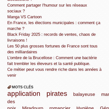
Comment partager l'humour sur les réseaux
sociaux ?
Manga VS Cartoon
En France, les élections municipales : comment ça
marche ?
Black Friday 2025 : records de ventes, chaos de
livraisons !
Les 50 plus grosses fortunes de France sont tous
des milliardaires
L'ombre de la Brucellose : Comment une bactérie
fait trembler les éleveurs et la santé publique.
Ce métier peut vous rendre riche dans les années à
venir
MOTS CLÉS
application
pirates
balayeuse
ma
des
noix
Miradouro
romancier
Hygiène
Gén