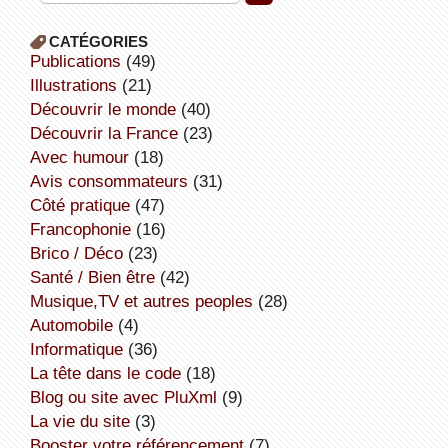
CATÉGORIES
publications
(49)
illustrations
(21)
découvrir le monde
(40)
découvrir la France
(23)
avec humour
(18)
avis consommateurs
(31)
côté pratique
(47)
Francophonie
(16)
Brico / Déco
(23)
Santé / Bien être
(42)
Musique,TV et autres peoples
(28)
Automobile
(4)
informatique
(36)
la tête dans le code
(18)
Blog ou site avec PluXml
(9)
la vie du site
(3)
booster votre référencement
(7)