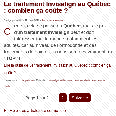
Le traitement Invisalign au Québec
: combien ça coûte ?
Rédigé par refOK -
11 mars 2016
-
Aucun commentaire
ertes, cela se passe au
Québec
, mais le prix
C
d'un
traitement Invisalign
peut et doit
intéresser tout le monde, notamment les
adultes, car au niveau de l’orthodontie et des
traitements de pointes, là nous sommes vraiment au
'
TOP
' !
Lire la suite de Le traitement Invisalign au Québec : combien ça
coûte ?
Classé dans :
côté pratique
- Mots clés :
invisalign
,
orthodontie
,
dentition
,
dents
,
soin
,
sourire
,
Québec
Page 1 sur 2
1
2
suivante
Fil RSS des articles de ce mot clé