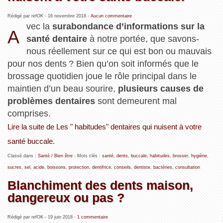
Rédigé par refOK -
16 novembre 2018
-
Aucun commentaire
vec la
surabondance d’informations sur la
A
santé dentaire
à notre portée, que savons-
nous réellement sur ce qui est bon ou mauvais
pour nos dents ? Bien qu’on soit informés que le
brossage quotidien joue le rôle principal dans le
maintien d’un beau sourire,
plusieurs causes de
problèmes dentaires
sont demeurent mal
comprises.
Lire la suite de Les " habitudes" dentaires qui nuisent à votre
santé buccale.
Classé dans :
Santé / Bien être
- Mots clés :
santé
,
dents
,
buccale
,
habitudes
,
brosser
,
hygiène
,
sucres
,
sel
,
acide
,
boissons
,
protection
,
dentifrice
,
conseils
,
dentiste
,
bactéries
,
consultation
Blanchiment des dents maison,
dangereux ou pas ?
Rédigé par refOK -
19 juin 2018
-
1 commentaire