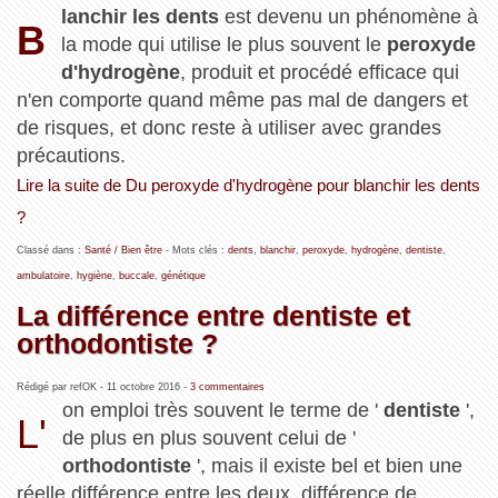
lanchir les dents
est devenu un phénomène à
B
la mode qui utilise le plus souvent le
peroxyde
d'hydrogène
, produit et procédé efficace qui
n'en comporte quand même pas mal de dangers et
de risques, et donc reste à utiliser avec grandes
précautions.
Lire la suite de Du peroxyde d'hydrogène pour blanchir les dents
?
Classé dans :
Santé / Bien être
- Mots clés :
dents
,
blanchir
,
peroxyde
,
hydrogène
,
dentiste
,
ambulatoire
,
hygiène
,
buccale
,
génétique
La différence entre dentiste et
orthodontiste ?
Rédigé par refOK -
11 octobre 2016
-
3 commentaires
on emploi très souvent le terme de '
dentiste
',
L'
de plus en plus souvent celui de '
orthodontiste
', mais il existe bel et bien une
réelle différence entre les deux, différence de