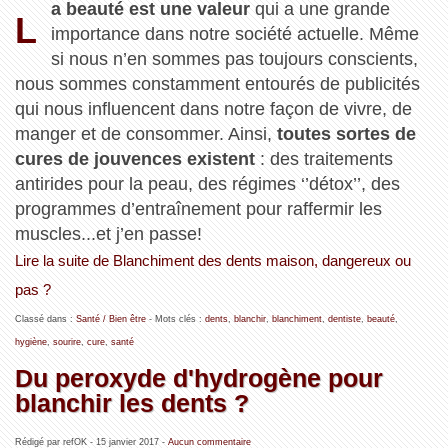
a beauté est une valeur
qui a une grande
L
importance dans notre société actuelle. Même
si nous n’en sommes pas toujours conscients,
nous sommes constamment entourés de publicités
qui nous influencent dans notre façon de vivre, de
manger et de consommer. Ainsi,
toutes sortes de
cures de jouvences existent
: des traitements
antirides pour la peau, des régimes ‘’détox’’, des
programmes d’entraînement pour raffermir les
muscles...et j’en passe!
Lire la suite de Blanchiment des dents maison, dangereux ou
pas ?
Classé dans :
Santé / Bien être
- Mots clés :
dents
,
blanchir
,
blanchiment
,
dentiste
,
beauté
,
hygiène
,
sourire
,
cure
,
santé
Du peroxyde d'hydrogène pour
blanchir les dents ?
Rédigé par refOK -
15 janvier 2017
-
Aucun commentaire