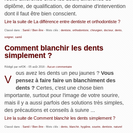
diplôme, de qualification, de domaine d'intervention
dont il faut être bien conscient.
Lire la suite de La différence entre dentiste et orthodontiste ?
Classé dans :
Santé / Bien être
- Mots clés :
dentiste
,
orthodontiste
,
chirurgien
,
docteur
,
dents
,
soigner
,
santé
Comment blanchir les dents
simplement ?
Rédigé par refOK -
05 août 2016
-
Aucun commentaire
ous avez les dents un peu jaunes ?
Vous
V
pensez à faire faire un blanchiment des
dents ?
Certes, c'est une chose bien
importante, surtout pour l'image de votre sourire,
mais il y a aussi parfois des solutions très simples,
des précautions et conseils à suivre ...
Lire la suite de Comment blanchir les dents simplement ?
Classé dans :
Santé / Bien être
- Mots clés :
dents
,
blanchir
,
hygiène
,
sourire
,
dentiste
,
naturel