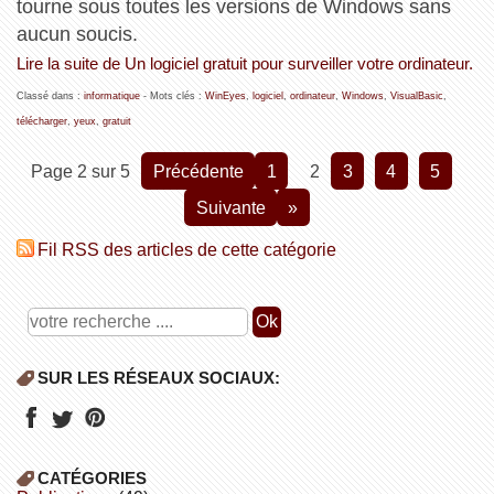
tourne sous toutes les versions de Windows sans
aucun soucis.
Lire la suite de Un logiciel gratuit pour surveiller votre ordinateur.
Classé dans :
informatique
- Mots clés :
WinEyes
,
logiciel
,
ordinateur
,
Windows
,
VisualBasic
,
télécharger
,
yeux
,
gratuit
Page 2 sur 5
précédente
1
2
3
4
5
suivante
»
Fil RSS des articles de cette catégorie
SUR LES RÉSEAUX SOCIAUX:
CATÉGORIES