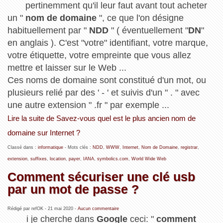
pertinemment qu'il leur faut avant tout acheter
un "
nom de domaine
", ce que l'on désigne
habituellement par "
NDD
" ( éventuellement "
DN
"
en anglais ). C'est "votre" identifiant, votre marque,
votre étiquette, votre empreinte que vous allez
mettre et laisser sur le Web ...
Ces noms de domaine sont constitué d'un mot, ou
plusieurs relié par des ' - ' et suivis d'un " . " avec
une autre extension " .fr " par exemple ...
Lire la suite de Savez-vous quel est le plus ancien nom de
domaine sur Internet ?
Classé dans :
informatique
- Mots clés :
NDD
,
WWW
,
Internet
,
Nom de Domaine
,
registrar
,
extension
,
suffixes
,
location
,
payer
,
IANA
,
symbolics.com
,
World Wide Web
Comment sécuriser une clé usb
par un mot de passe ?
Rédigé par refOK -
21 mai 2020
-
Aucun commentaire
i je cherche dans
Google
ceci: "
comment