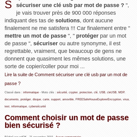
S
sécuriser une clé usb par mot de passe ?
",
je vais trouver près de 900 000 réponses
indiquant des tas de
solutions
, dont aucune
finalement ne me satisfera !!! Car finalement entre "
mettre un mot de passe
", "
protéger
par un mot
de passe ",
sécuriser
ou autre synonyme, il est
regrettable, vraiment, que beaucoup de gens ne
donnent que quasiment les mêmes solutions, une
sorte de copier/coller pour moi ...
Lire la suite de Comment sécuriser une clé usb par un mot de
passe ?
Classé dans :
informatique
- Mots clés :
sécurité
,
crypter
,
protection
,
clé
,
USB
,
cleUSB
,
MDP
,
documents
,
protéger
,
disque
,
carte
,
support
,
amovible
,
FREESafeHouseExplorerEncryption
,
virus
,
test
,
informatique
,
cybersécurité
Comment choisir un mot de passe
bien sécurisé ?