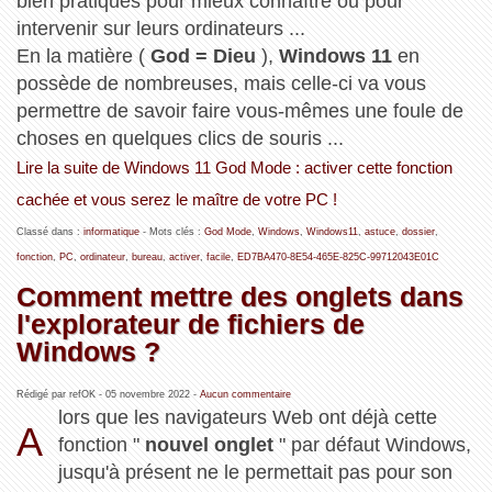
bien pratiques pour mieux connaître ou pour
intervenir sur leurs ordinateurs ...
En la matière (
God = Dieu
),
Windows 11
en
possède de nombreuses, mais celle-ci va vous
permettre de savoir faire vous-mêmes une foule de
choses en quelques clics de souris ...
Lire la suite de Windows 11 God Mode : activer cette fonction
cachée et vous serez le maître de votre PC !
Classé dans :
informatique
- Mots clés :
God Mode
,
Windows
,
Windows11
,
astuce
,
dossier
,
fonction
,
PC
,
ordinateur
,
bureau
,
activer
,
facile
,
ED7BA470-8E54-465E-825C-99712043E01C
Comment mettre des onglets dans
l'explorateur de fichiers de
Windows ?
Rédigé par refOK -
05 novembre 2022
-
Aucun commentaire
lors que les navigateurs Web ont déjà cette
A
fonction "
nouvel onglet
" par défaut Windows,
jusqu'à présent ne le permettait pas pour son