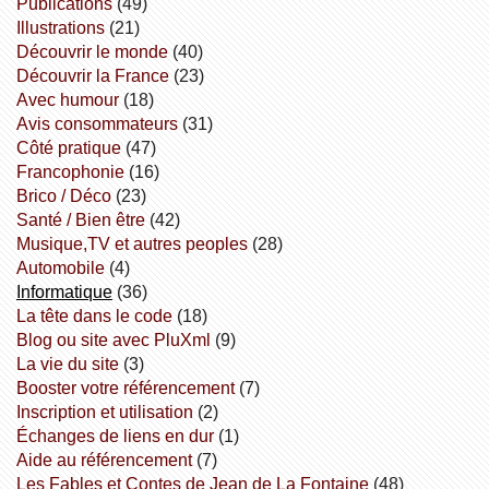
publications
(49)
illustrations
(21)
découvrir le monde
(40)
découvrir la France
(23)
avec humour
(18)
avis consommateurs
(31)
côté pratique
(47)
Francophonie
(16)
Brico / Déco
(23)
Santé / Bien être
(42)
Musique,TV et autres peoples
(28)
Automobile
(4)
informatique
(36)
la tête dans le code
(18)
Blog ou site avec PluXml
(9)
la vie du site
(3)
booster votre référencement
(7)
inscription et utilisation
(2)
échanges de liens en dur
(1)
aide au référencement
(7)
Les Fables et Contes de Jean de La Fontaine
(48)