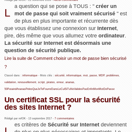
Rédigé par refOK -
21 novembre 2019
-
Aucun commentaire
a question qui se pose à TOUS : "
créer un
L
mot de passe qui soit vraiment sécurisé
" est
de plus en plus importante et récurrente dès
que vous établissez une connexion sur
Internet
,
pire, dès même que vous allumez votre
ordinateur
.
La sécurité sur Internet est désormais une
question de sécurité publique.
Lire la suite de Comment choisir un mot de passe bien sécurisé
?
Classé dans :
informatique
- Mots clés :
sécurité
,
informatique
,
mot
,
passe
,
MDP
,
problèmes
,
validation
,
renouvellement
,
script
,
pirates
,
erreur
,
ananas
,
50PutaindAnanasPelesQueJeTeFourreDansLeCulSiTuNeValidesPasEnfinMonMotDePasse
Un certificat SSL pour la sécurité
des sites Internet ?
Rédigé par refOK -
13 septembre 2017
-
7 commentaires
es critères de
Sécurité sur Internet
deviennent
L