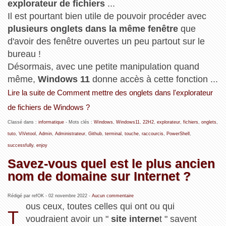
explorateur de fichiers
...
Il est pourtant bien utile de pouvoir procéder avec
plusieurs onglets dans la même fenêtre
que
d'avoir des fenêtre ouvertes un peu partout sur le
bureau !
Désormais, avec une petite manipulation quand
même,
Windows 11
donne accès à cette fonction ...
Lire la suite de Comment mettre des onglets dans l'explorateur
de fichiers de Windows ?
Classé dans :
informatique
- Mots clés :
Windows
,
Windows11
,
22H2
,
explorateur
,
fichiers
,
onglets
,
tuto
,
ViVetool
,
Admin
,
Administrateur
,
Github
,
terminal
,
touche
,
raccourcis
,
PowerShell
,
successfully
,
enjoy
Savez-vous quel est le plus ancien
nom de domaine sur Internet ?
Rédigé par refOK -
02 novembre 2022
-
Aucun commentaire
ous ceux, toutes celles qui ont ou qui
T
voudraient avoir un "
site interne
t " savent