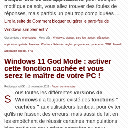
motif que ce soit, vous allez trouver des foules de
réponses, mais parfois un peu trop compliquées ...
Lire la suite de Comment bloquer ou gérer le pare-feu de
Windows simplement ?
Classé dans :
informatique
- Mots clés :
Windows
,
bloquer
,
pare-feu
,
activer
,
désactiver
,
application
,
gratuite
,
freeware
,
Windows Defender
,
règles
,
programmes
,
paramètrer
,
WDF
,
firewall
application blocker
,
FAB
Windows 11 God Mode : activer
cette fonction cachée et vous
serez le maître de votre PC !
Rédigé par refOK -
11 novembre 2022
-
Aucun commentaire
ous toutes les différentes
versions de
S
Windows
il a toujours existé des
fonctions "
cachées "
aux utilisateurs lambda, pour éviter
qu'ils ne fassent des erreurs, mais aussi de fait en
les empêchant de réussir certaines manipulations