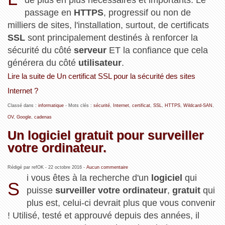
de plus en plus nécessaires et importants. Le
passage en
HTTPS
, progressif ou non de
milliers de sites, l'installation, surtout, de certificats
SSL
sont principalement destinés à renforcer la
sécurité du côté
serveur
ET la confiance que cela
générera du côté
utilisateur
.
Lire la suite de Un certificat SSL pour la sécurité des sites
Internet ?
Classé dans :
informatique
- Mots clés :
sécurité
,
Internet
,
certificat
,
SSL
,
HTTPS
,
Wildcard-SAN
,
OV
,
Google
,
cadenas
Un logiciel gratuit pour surveiller
votre ordinateur.
Rédigé par refOK -
22 octobre 2016
-
Aucun commentaire
i vous êtes à la recherche d'un
logiciel
qui
S
puisse
surveiller votre ordinateur
,
gratuit
qui
plus est, celui-ci devrait plus que vous convenir
! Utilisé, testé et approuvé depuis des années, il