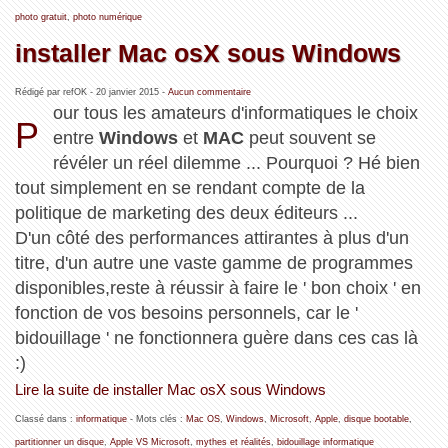
photo gratuit
,
photo numérique
installer Mac osX sous Windows
Rédigé par refOK -
20 janvier 2015
-
Aucun commentaire
our tous les amateurs d'informatiques le choix
P
entre
Windows
et
MAC
peut souvent se
révéler un réel dilemme ... Pourquoi ? Hé bien
tout simplement en se rendant compte de la
politique de marketing des deux éditeurs ...
D'un côté des performances attirantes à plus d'un
titre, d'un autre une vaste gamme de programmes
disponibles,reste à réussir à faire le ' bon choix ' en
fonction de vos besoins personnels, car le '
bidouillage ' ne fonctionnera guère dans ces cas là
:)
Lire la suite de installer Mac osX sous Windows
Classé dans :
informatique
- Mots clés :
Mac OS
,
Windows
,
Microsoft
,
Apple
,
disque bootable
,
partitionner un disque
,
Apple VS Microsoft
,
mythes et réalités
,
bidouillage informatique