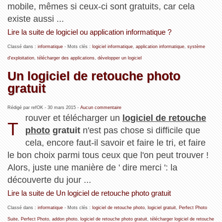
mobile, mêmes si ceux-ci sont gratuits, car cela
existe aussi ...
Lire la suite de logiciel ou application informatique ?
Classé dans :
informatique
- Mots clés :
logiciel informatique
,
application informatique
,
système
d'exploitation
,
télécharger des applications
,
développer un logiciel
Un logiciel de retouche photo
gratuit
Rédigé par refOK -
30 mars 2015
-
Aucun commentaire
rouver et télécharger un
logiciel de retouche
T
photo
gratuit
n'est pas chose si difficile que
cela, encore faut-il savoir et faire le tri, et faire
le bon choix parmi tous ceux que l'on peut trouver !
Alors, juste une manière de ' dire merci ': la
découverte du jour ...
Lire la suite de Un logiciel de retouche photo gratuit
Classé dans :
informatique
- Mots clés :
logiciel de retouche photo
,
logiciel gratuit
,
Perfect Photo
Suite
,
Perfect Photo
,
addon photo
,
logiciel de retouche photo gratuit
,
télécharger logiciel de retouche