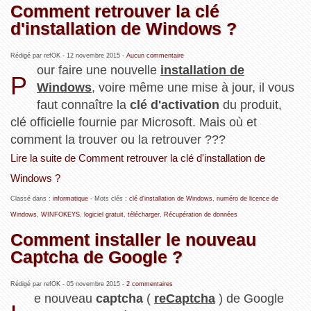
Comment retrouver la clé
d'installation de Windows ?
Rédigé par refOK -
12 novembre 2015
-
Aucun commentaire
our faire une nouvelle
installation de
P
Windows
, voire même une mise à jour, il vous
faut connaître la
clé d'activation
du produit,
clé officielle fournie par Microsoft. Mais où et
comment la trouver ou la retrouver ???
Lire la suite de Comment retrouver la clé d'installation de
Windows ?
Classé dans :
informatique
- Mots clés :
clé d'installation de Windows
,
numéro de licence de
Windows
,
WINFOKEYS
,
logiciel gratuit
,
télécharger
,
Récupération de données
Comment installer le nouveau
Captcha de Google ?
Rédigé par refOK -
05 novembre 2015
-
2 commentaires
e nouveau
captcha
(
reCaptcha
) de Google