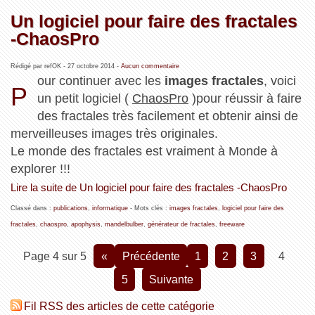
Un logiciel pour faire des fractales
-ChaosPro
Rédigé par refOK -
27 octobre 2014
-
Aucun commentaire
our continuer avec les
images fractales
, voici
P
un petit logiciel (
ChaosPro
)pour réussir à faire
des fractales très facilement et obtenir ainsi de
merveilleuses images très originales.
Le monde des fractales est vraiment à Monde à
explorer !!!
Lire la suite de Un logiciel pour faire des fractales -ChaosPro
Classé dans :
publications
,
informatique
- Mots clés :
images fractales
,
logiciel pour faire des
fractales
,
chaospro
,
apophysis
,
mandelbulber
,
générateur de fractales
,
freeware
Page 4 sur 5
«
précédente
1
2
3
4
5
suivante
Fil RSS des articles de cette catégorie