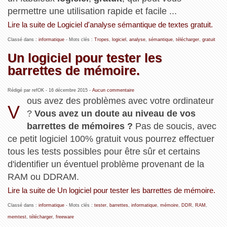
permettre une utilisation rapide et facile ...
Lire la suite de Logiciel d'analyse sémantique de textes gratuit.
Classé dans :
informatique
- Mots clés :
Tropes
,
logiciel
,
analyse
,
sémantique
,
télécharger
,
gratuit
Un logiciel pour tester les
barrettes de mémoire.
Rédigé par refOK -
16 décembre 2015
-
Aucun commentaire
ous avez des problèmes avec votre ordinateur
V
?
Vous avez un doute au niveau de vos
barrettes de mémoires ?
Pas de soucis, avec
ce petit logiciel 100% gratuit vous pourrez effectuer
tous les tests possibles pour être sûr et certains
d'identifier un éventuel problème provenant de la
RAM ou DDRAM.
Lire la suite de Un logiciel pour tester les barrettes de mémoire.
Classé dans :
informatique
- Mots clés :
tester
,
barrettes
,
informatique
,
mémoire
,
DDR
,
RAM
,
memtest
,
télécharger
,
freeware