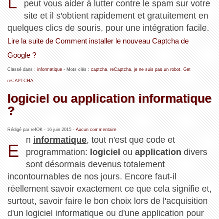
L
peut vous aider à lutter contre le spam sur votre
site et il s'obtient rapidement et gratuitement en
quelques clics de souris, pour une intégration facile.
Lire la suite de Comment installer le nouveau Captcha de
Google ?
Classé dans :
informatique
- Mots clés :
captcha
,
reCaptcha
,
je ne suis pas un robot
,
Get
reCAPTCHA
,
logiciel ou application informatique
?
Rédigé par refOK -
16 juin 2015
-
Aucun commentaire
n
informatique
, tout n'est que code et
E
programmation:
logiciel
ou
application
divers
sont désormais devenus totalement
incontournables de nos jours. Encore faut-il
réellement savoir exactement ce que cela signifie et,
surtout, savoir faire le bon choix lors de l'acquisition
d'un logiciel informatique ou d'une application pour